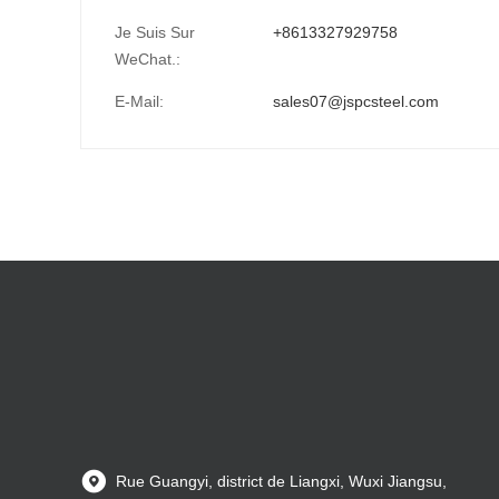
Je Suis Sur
+8613327929758
WeChat.:
E-Mail:
sales07@jspcsteel.com
Rue Guangyi, district de Liangxi, Wuxi Jiangsu,