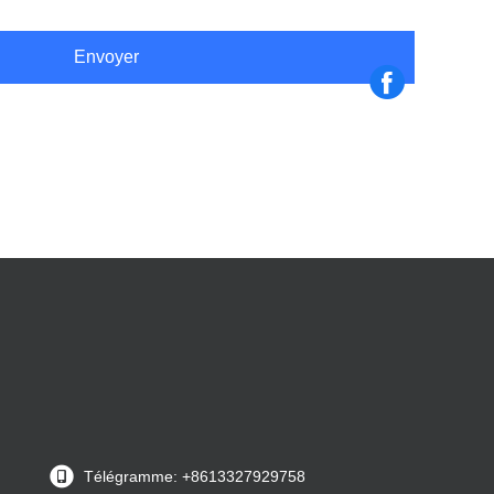
Envoyer
Télégramme: +8613327929758