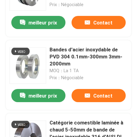
Prix：Négociable
Au sujet de nous
meilleur prix
Contact
Visite d'usine
Bandes d'acier inoxydable de
Contrôle de qualité
PVD 304 0.1mm-300mm 3mm-
2000mm
MOQ：La 1 TA
Contactez-nous
Prix：Négociable
Nouvelles
meilleur prix
Contact
Cas
Catégorie comestible laminée à
chaud 5-50mm de bande de
tuyau sans couture de solides solubles
l'acier inoxydable 316 d'AISI DIN