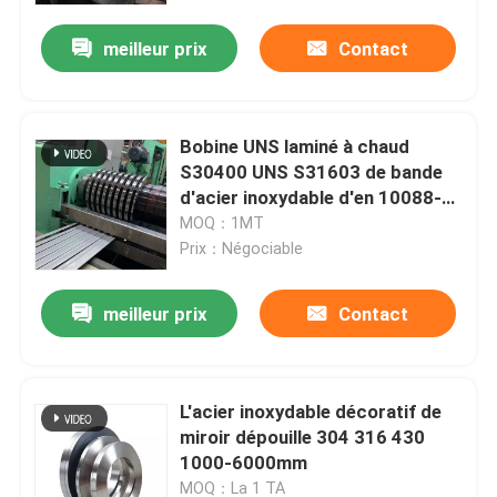
meilleur prix
Contact
Bobine UNS laminé à chaud
S30400 UNS S31603 de bande
d'acier inoxydable d'en 10088-2
DIN
MOQ：1MT
Prix：Négociable
meilleur prix
Contact
Maison
L'acier inoxydable décoratif de
Produits
miroir dépouille 304 316 430
1000-6000mm
Vidéos
MOQ：La 1 TA