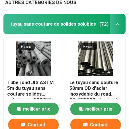
AUTRES CATÉGORIES DE NOUS
tuyau sans couture de solides solubles
(72)
Tube rond JIS ASTM
Le tuyau sans couture
5m du tuyau sans
50mm OD d'acier
couture solides
inoxydable du rond
solubles de S32750
GB/T21833 a laminé à
430 étirés à froid
froid 347 630
meilleur prix
meilleur prix
solides solubles
Contact
Contact