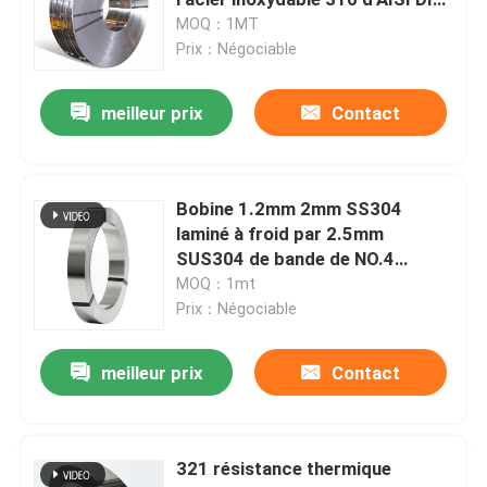
314
MOQ：1MT
Prix：Négociable
Tuyau rond de solides solubles
meilleur prix
Contact
Tuyau de solides solubles 304
Tube d'acier inoxydable
Bobine 1.2mm 2mm SS304
laminé à froid par 2.5mm
SUS304 de bande de NO.4
plat en aluminium de feuille
solides solubles
MOQ：1mt
Prix：Négociable
bobine d'acier inoxydable
meilleur prix
Contact
Feuillard d'acier inoxydable
321 résistance thermique
Bande d'acier inoxydable