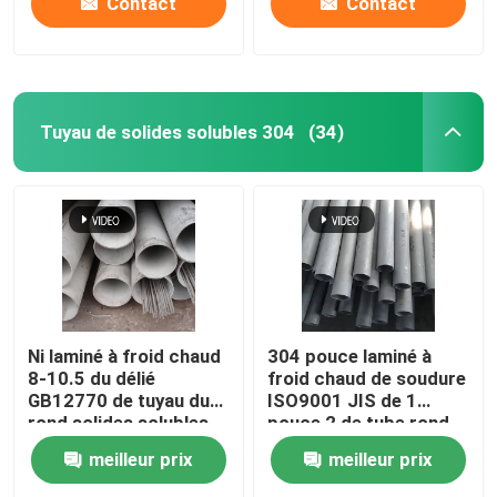
Contact
Contact
Tuyau de solides solubles 304
(34)
Ni laminé à froid chaud
304 pouce laminé à
8-10.5 du délié
froid chaud de soudure
GB12770 de tuyau du
ISO9001 JIS de 1
rond solides solubles
pouce 2 de tube rond
304 de H8 H9
inoxydable
meilleur prix
meilleur prix