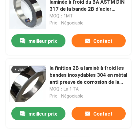
laminée à froid du BA ASTM DIN
317 de la bande 2B d'acier
Acier inoxydable Rod rond
inoxydable
MOQ：1MT
Prix：Négociable
Cornière d'acier inoxydable
meilleur prix
Contact
Barre plate d'acier inoxydable
la finition 2B a laminé à froid les
Profil d'acier inoxydable
bandes inoxydables 304 en métal
anti preuve de corrosion de la
rouille 316 430
MOQ：La 1 TA
Pièces en fer ductile recouvertes de ciment
Prix：Négociable
Plat à carreaux d'acier inoxydable
meilleur prix
Contact
Feuille ondulée d'acier inoxydable