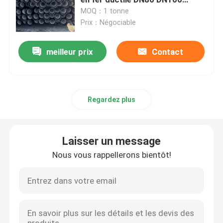
DN800 Pour système de
MOQ：1 tonne
drainage
Prix：Négociable
Tuyau rond de solides solubles
meilleur prix
Contact
Tuyau de solides solubles 304
Tube d'acier inoxydable
Regardez plus
plat en aluminium de feuille
Laisser un message
bobine d'acier inoxydable
Nous vous rappellerons bientôt!
Feuillard d'acier inoxydable
Bande d'acier inoxydable