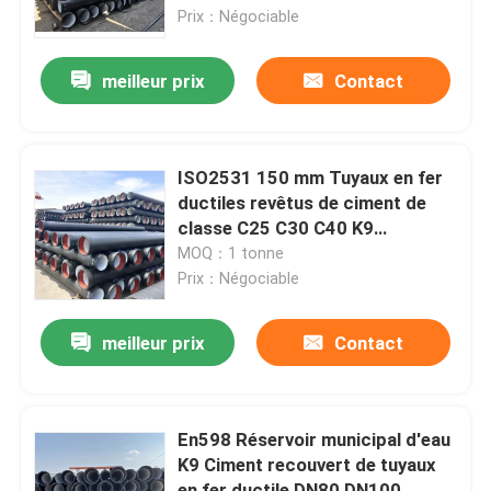
Prix：Négociable
Au sujet de nous
meilleur prix
Contact
Visite d'usine
ISO2531 150 mm Tuyaux en fer
Contrôle de qualité
ductiles revêtus de ciment de
classe C25 C30 C40 K9
DN80mm-DN2000mm
MOQ：1 tonne
Contactez-nous
Prix：Négociable
Nouvelles
meilleur prix
Contact
Cas
En598 Réservoir municipal d'eau
K9 Ciment recouvert de tuyaux
tuyau sans couture de solides solubles
en fer ductile DN80 DN100