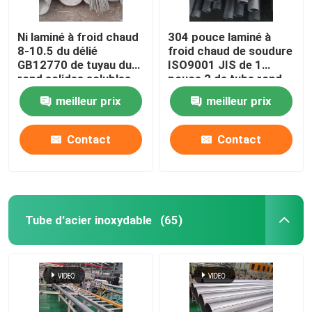
Ni laminé à froid chaud
304 pouce laminé à
8-10.5 du délié
froid chaud de soudure
GB12770 de tuyau du
ISO9001 JIS de 1
rond solides solubles
pouce 2 de tube rond
304 de H8 H9
inoxydable
meilleur prix
meilleur prix
Contact
Contact
Tube d'acier inoxydable
(65)