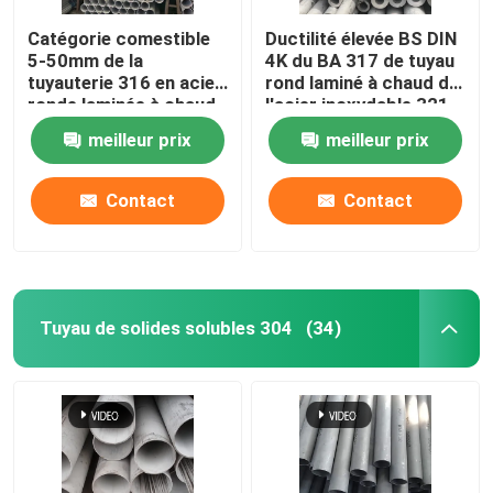
Catégorie comestible
Ductilité élevée BS DIN
5-50mm de la
4K du BA 317 de tuyau
tuyauterie 316 en acier
rond laminé à chaud de
ronde laminée à chaud
l'acier inoxydable 321
d'AISI DIN 314
meilleur prix
meilleur prix
Contact
Contact
Tuyau de solides solubles 304
(34)