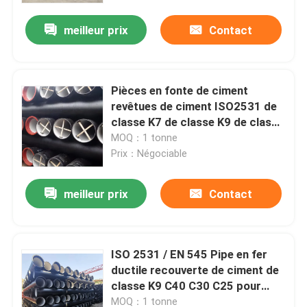
meilleur prix
Contact
Pièces en fonte de ciment
revêtues de ciment ISO2531 de
classe K7 de classe K9 de classe
K7 DN 150Mm DI 300MM
MOQ：1 tonne
Prix：Négociable
meilleur prix
Contact
Maison
ISO 2531 / EN 545 Pipe en fer
Produits
ductile recouverte de ciment de
classe K9 C40 C30 C25 pour
l'eau potable
Vidéos
MOQ：1 tonne