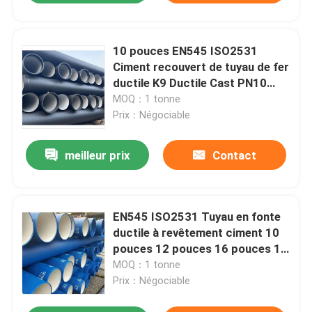
10 pouces EN545 ISO2531
Ciment recouvert de tuyau de fer
ductile K9 Ductile Cast PN10
PN16 PN25
MOQ：1 tonne
Prix：Négociable
meilleur prix
Contact
EN545 ISO2531 Tuyau en fonte
ductile à revêtement ciment 10
pouces 12 pouces 16 pouces 18
pouces C25 K7 K8 K9 Tuyau
MOQ：1 tonne
d'alimentation en eau
Prix：Négociable