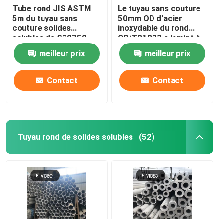
Tube rond JIS ASTM
Le tuyau sans couture
5m du tuyau sans
50mm OD d'acier
Barre ronde de cuivre
couture solides
inoxydable du rond
solubles de S32750
GB/T21833 a laminé à
430 étirés à froid
froid 347 630
Feuille de plat de cuivre
meilleur prix
meilleur prix
solides solubles
Contact
Contact
Feuille d'acier au carbone
Tuyau rond de solides solubles
(52)