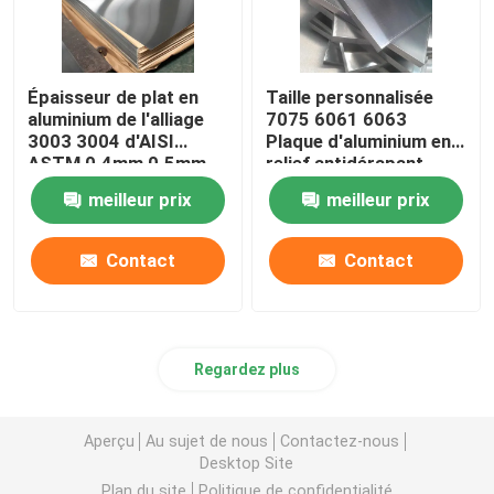
Épaisseur de plat en
Taille personnalisée
aluminium de l'alliage
7075 6061 6063
3003 3004 d'AISI
Plaque d'aluminium en
ASTM 0.4mm 0.5mm
relief antidérapant
0.6mm
Plaque d'alliage
meilleur prix
meilleur prix
métallique
Contact
Contact
Regardez plus
Aperçu
Au sujet de nous
Contactez-nous
Desktop Site
Plan du site
Politique de confidentialité