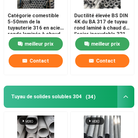
Barre ronde de cuivre
Catégorie comestible
Ductilité élevée BS DIN
5-50mm de la
4K du BA 317 de tuyau
tuyauterie 316 en acier
rond laminé à chaud de
Feuille de plat de cuivre
ronde laminée à chaud
l'acier inoxydable 321
d'AISI DIN 314
meilleur prix
meilleur prix
Feuille d'acier au carbone
Contact
Contact
Tuyau de solides solubles 304
(34)