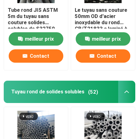
Tube rond JIS ASTM
Le tuyau sans couture
Acier inoxydable Rod rond
5m du tuyau sans
50mm OD d'acier
couture solides
inoxydable du rond
solubles de S32750
GB/T21833 a laminé à
Cornière d'acier inoxydable
430 étirés à froid
froid 347 630
meilleur prix
meilleur prix
solides solubles
Barre plate d'acier inoxydable
Contact
Contact
Profil d'acier inoxydable
Tuyau rond de solides solubles
(52)
Pièces en fer ductile recouvertes de ciment
Plat à carreaux d'acier inoxydable
Feuille ondulée d'acier inoxydable