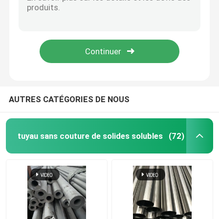
Bandes inoxydables AISI ASTM gigaoctet 410 en métal de BA 420 430 440 laminés à chaud laminés à froid
2B No.1 a laminé à froid la plaque d'acier inoxydable
Tuyau rond de solides solubles
304 310 miroir non corrosif laminé à froid 8K de la bande 30mm de l'acier inoxydable 310s 430
316 tube 402 d'acier inoxydable du SUS 304 d'AISI 431 201 304L 316L 410s 430 20mm 9mm
Tuyau de solides solubles 304
La coupe de feuille de métal en acier inoxydable à haute ductilité BS DIN
Tube d'acier inoxydable
AUTRES CATÉGORIES DE NOUS
plat en aluminium de feuille
tuyau sans couture de solides solubles
(72)
bobine d'acier inoxydable
Feuillard d'acier inoxydable
Bande d'acier inoxydable