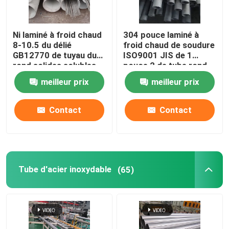
Ni laminé à froid chaud
304 pouce laminé à
8-10.5 du délié
froid chaud de soudure
GB12770 de tuyau du
ISO9001 JIS de 1
rond solides solubles
pouce 2 de tube rond
304 de H8 H9
inoxydable
meilleur prix
meilleur prix
Contact
Contact
Tube d'acier inoxydable
(65)