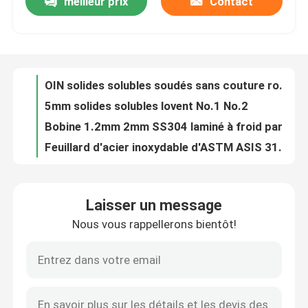
meilleur prix
Contact
Gigaoctet 409 410 HL de la CE de résistance SNI d'oxydation du feuillard d'acier inoxydable 1800mm
BA inoxydable laminé à chaud JIS de la plaque d'acier 304L 316L 2B de 0.6mm
Au sujet de nous
Bande 201 d'acier inoxydable d'ASTM 2B 304 316 321 410 430 202 2205 largeurs 5mm 7mm
bobine du BA 2B d'acier inoxydable
Visite d'usine
OIN solides solubles soudés sans couture rond le tuyau ERW non-corrosif 201 316 430
5mm solides solubles lovent No.1 No.2
Contrôle de qualité
Bobine 1.2mm 2mm SS304 laminé à froid par 2.5mm SUS304 de bande de NO.4 solides solubles
Feuillard d'acier inoxydable d'ASTM ASIS 316 314 5mm de polissage No.1 No.2
316 316L feuille inoxydable BA/2B/NO.1 0.25-60.0mm de plaque d'acier du SUS 304
Contactez-nous
Le métal laminé à chaud d'acier inoxydable de No.1 8K dépouille en 1,4372 1,4373 1,4319 pour l'ascenseur d'intérieur
Laisser un message
317 321 le BA ASTM DIN du feuillard d'acier inoxydable 2B thermique la résistance 2000mm
Nouvelles
Nous vous rappellerons bientôt!
Bande JIS SUS202 SUS314L SUS316L d'acier inoxydable du miroir 201
feuillard d'acier inoxydable de 310s 309s
Cas
Les solides solubles décoratifs rond l'oxydation de tuyau de rectangle de tuyau résistant à solides solubles 301 304N
tuyau rond 310S 316ti 347H 310moln 1,4835 de 304L 316L 316ln solides solubles 1,4845 1,4404 1,4301 1,4571
tuyau sans couture de solides solubles