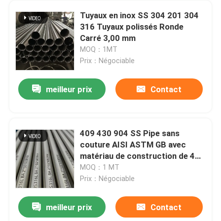
Tuyaux en inox SS 304 201 304
316 Tuyaux polissés Ronde
Carré 3,00 mm
MOQ：1MT
Prix：Négociable
meilleur prix
Contact
409 430 904 SS Pipe sans
couture AISI ASTM GB avec
matériau de construction de 45
mm de diamètre extérieur
MOQ：1 MT
Prix：Négociable
meilleur prix
Contact