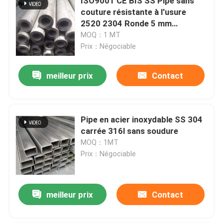
ISO9001 CE BIS SS Pipe sans
couture résistante à l'usure
2520 2304 Ronde 5 mm
d'épaisseur
MOQ：1 MT
Prix：Négociable
meilleur prix
Contact
Pipe en acier inoxydable SS 304
carrée 316l sans soudure
MOQ：1MT
Prix：Négociable
meilleur prix
Contact