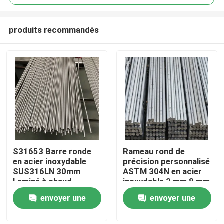
produits recommandés
S31653 Barre ronde
Rameau rond de
Maison
en acier inoxydable
précision personnalisé
SUS316LN 30mm
ASTM 304N en acier
Laminé à chaud
inoxydable 2 mm 8 mm
Produits
Laminé à froid Coupe
BA,NO1,NO4 Finition
envoyer une
envoyer une
de précision brillante
pour les structures
demande
demande
Vidéos