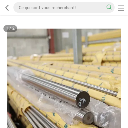
1
/
2