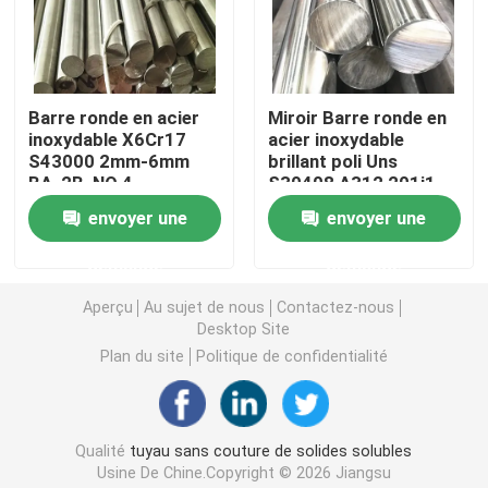
Tuyau rond de solides solubles
Barre ronde en acier
Miroir Barre ronde en
Tuyau de solides solubles 304
inoxydable X6Cr17
acier inoxydable
S43000 2mm-6mm
brillant poli Uns
BA, 2B, NO.4,
S30408 A312 201j1
Tube d'acier inoxydable
Résistance à la
304 316
envoyer une
envoyer une
corrosion, surface
miroir
plat en aluminium de feuille
demande
demande
Aperçu
Au sujet de nous
Contactez-nous
Desktop Site
bobine d'acier inoxydable
Plan du site
Politique de confidentialité
Feuillard d'acier inoxydable
Qualité
tuyau sans couture de solides solubles
Bande d'acier inoxydable
Usine De Chine.Copyright © 2026 Jiangsu