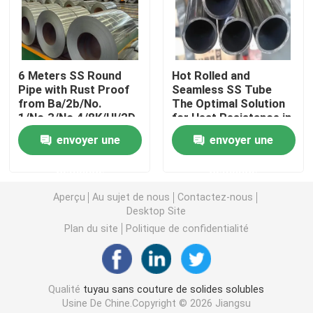
Tuyau rond de solides solubles
6 Meters SS Round
Hot Rolled and
Tuyau de solides solubles 304
Pipe with Rust Proof
Seamless SS Tube
from Ba/2b/No.
The Optimal Solution
1/No.3/No.4/8K/Hl/2D
for Heat Resistance in
Tube d'acier inoxydable
Finish
Industrial Applications
envoyer une
envoyer une
plat en aluminium de feuille
demande
demande
Aperçu
Au sujet de nous
Contactez-nous
Desktop Site
bobine d'acier inoxydable
Plan du site
Politique de confidentialité
Feuillard d'acier inoxydable
Qualité
tuyau sans couture de solides solubles
Bande d'acier inoxydable
Usine De Chine.Copyright © 2026 Jiangsu