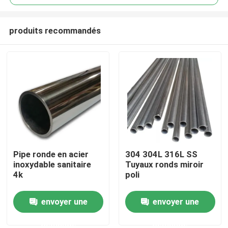
produits recommandés
Pipe ronde en acier
304 304L 316L SS
Maison
inoxydable sanitaire
Tuyaux ronds miroir
4k
poli
Produits
envoyer une
envoyer une
demande
demande
Vidéos