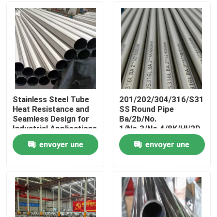
Au sujet de nous
Visite d'usine
Contrôle de qualité
Stainless Steel Tube
201/202/304/316/S3180
Heat Resistance and
SS Round Pipe
Seamless Design for
Ba/2b/No.
Contactez-nous
Industrial Applications
1/No.3/No.4/8K/Hl/2D
Material Grade Rust
envoyer une
envoyer une
Proof Yes
Nouvelles
demande
demande
Cas
tuyau sans couture de solides solubles