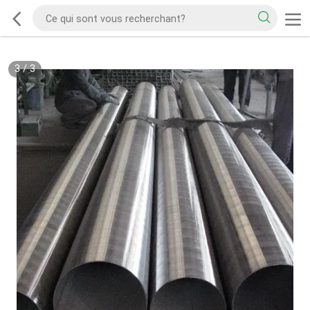
3
/
3