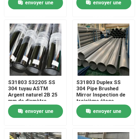
envoyer une
envoyer une
demande
demande
Au sujet de nous
Visite d'usine
Contrôle de qualité
Contactez-nous
S31803 S32205 SS
S31803 Duplex SS
304 tuyau ASTM
304 Pipe Brushed
Argent naturel 2B 25
Mirror Inspection de
Nouvelles
mm de diamètre
troisième étage
intérieur soudé
Structure de
envoyer une
envoyer une
construction
Cas
demande
demande
tuyau sans couture de solides solubles