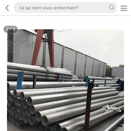
3
/
3