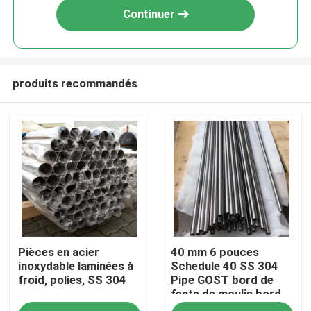
Continuer
produits recommandés
Maison
Pièces en acier
40 mm 6 pouces
Produits
inoxydable laminées à
Schedule 40 SS 304
froid, polies, SS 304
Pipe GOST bord de
fente de moulin bord
Vidéos
poli décoratif