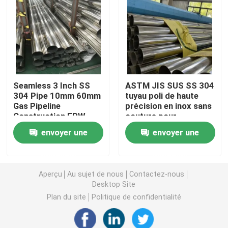
Tuyau rond de solides solubles
Tuyau de solides solubles 304
Seamless 3 Inch SS
ASTM JIS SUS SS 304
Tube d'acier inoxydable
304 Pipe 10mm 60mm
tuyau poli de haute
Gas Pipeline
précision en inox sans
Construction ERW
couture pour
plat en aluminium de feuille
inspection
équipement médical
envoyer une
envoyer une
demande
demande
bobine d'acier inoxydable
Aperçu
Au sujet de nous
Contactez-nous
Desktop Site
Feuillard d'acier inoxydable
Plan du site
Politique de confidentialité
Bande d'acier inoxydable