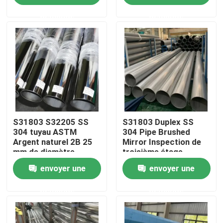
demande
demande
Au sujet de nous
Visite d'usine
Contrôle de qualité
S31803 S32205 SS
S31803 Duplex SS
Contactez-nous
304 tuyau ASTM
304 Pipe Brushed
Argent naturel 2B 25
Mirror Inspection de
mm de diamètre
troisième étage
Nouvelles
intérieur soudé
Structure de
envoyer une
envoyer une
construction
Cas
demande
demande
tuyau sans couture de solides solubles