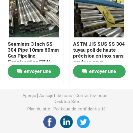
Tuyau rond de solides solubles
Tuyau de solides solubles 304
Seamless 3 Inch SS
ASTM JIS SUS SS 304
304 Pipe 10mm 60mm
tuyau poli de haute
Tube d'acier inoxydable
Gas Pipeline
précision en inox sans
Construction ERW
couture pour
inspection
équipement médical
envoyer une
envoyer une
plat en aluminium de feuille
demande
demande
bobine d'acier inoxydable
Aperçu
Au sujet de nous
Contactez-nous
Desktop Site
Plan du site
Politique de confidentialité
Feuillard d'acier inoxydable
Bande d'acier inoxydable