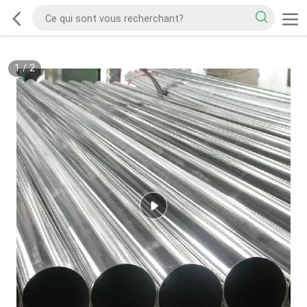
1
/
2