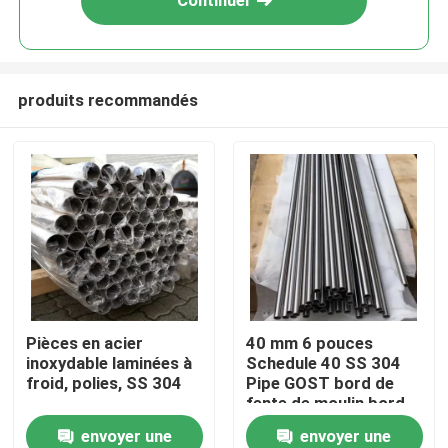
Continuer
produits recommandés
Maison
Pièces en acier
40 mm 6 pouces
inoxydable laminées à
Schedule 40 SS 304
Produits
froid, polies, SS 304
Pipe GOST bord de
fente de moulin bord
poli décoratif
envoyer une
envoyer une
Vidéos