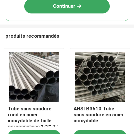
Continuer
produits recommandés
Maison
Tube sans soudure
ANSI B3610 Tube
Produits
rond en acier
sans soudure en acier
inoxydable de taille
inoxydable
personnalisée 1/2'' 2''
Vidéos