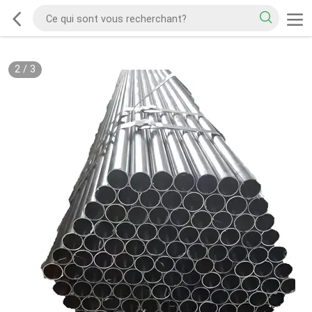
2
/
3