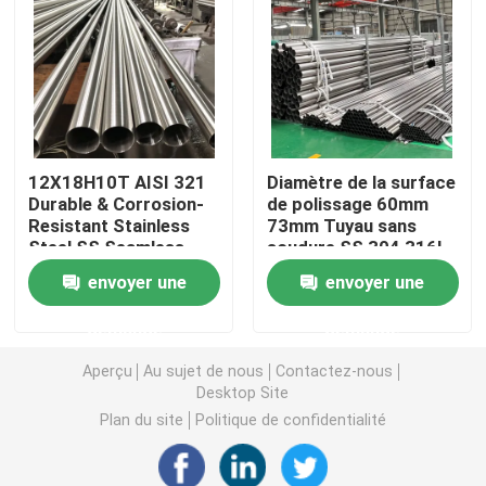
Tuyau rond de solides solubles
Tuyau de solides solubles 304
12X18H10T AISI 321
Diamètre de la surface
Tube d'acier inoxydable
Durable & Corrosion-
de polissage 60mm
Resistant Stainless
73mm Tuyau sans
Steel SS Seamless
soudure SS 304 316L
plat en aluminium de feuille
Pipe 6m Customized
Raccords de ligne de
envoyer une
envoyer une
production laminés à
froid Fabricants
demande
demande
bobine d'acier inoxydable
Aperçu
Au sujet de nous
Contactez-nous
Desktop Site
Feuillard d'acier inoxydable
Plan du site
Politique de confidentialité
Bande d'acier inoxydable