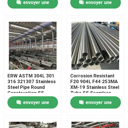
envoyer une
envoyer une
demande
demande
Au sujet de nous
Visite d'usine
Contrôle de qualité
Contactez-nous
ERW ASTM 304L 301
Corrosion Resistant
316 321307 Stainless
F20 904L F44 253MA
Steel Pipe Round
XM-19 Stainless Steel
Nouvelles
Construction SS
Tube SS Seamless
Seamless Pipe
Pipe BA Bright
envoyer une
envoyer une
Brushed Stainless
Annealed
Cas
Steel Tube
demande
demande
tuyau sans couture de solides solubles