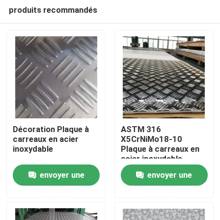
produits recommandés
Décoration Plaque à
ASTM 316
carreaux en acier
X5CrNiMo18-10
inoxydable
Plaque à carreaux en
Maison
acier inoxydable
d'épaisseur de 3 mm
envoyer une
envoyer une
et 4 mm pour étages
Produits
de plancher
demande
demande
Vidéos