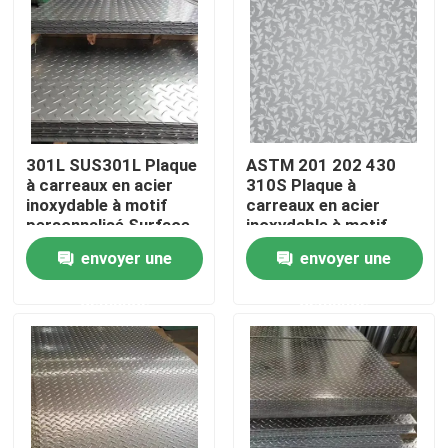
Au sujet de nous
Visite d'usine
301L SUS301L Plaque
ASTM 201 202 430
Contrôle de qualité
à carreaux en acier
310S Plaque à
inoxydable à motif
carreaux en acier
personnalisé Surface
inoxydable à motif
en relief épaisseur 5
personnalisé
Contactez-nous
envoyer une
envoyer une
mm
demande
demande
Nouvelles
Cas
tuyau sans couture de solides solubles