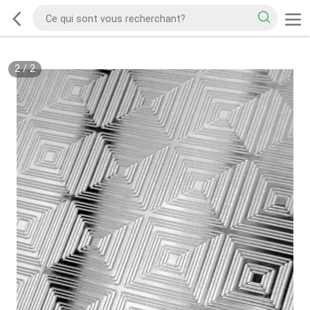
2
/
2