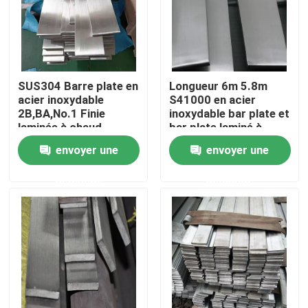
Au sujet de nous
Visite d'usine
SUS304 Barre plate en
Longueur 6m 5.8m
acier inoxydable
S41000 en acier
2B,BA,No.1 Finie
inoxydable bar plate et
Contrôle de qualité
laminée à chaud
bar plate laminé à
laminée à froid pour la
froid NO4, BA,4K
envoyer une
envoyer une
construction
Contactez-nous
demande
demande
Nouvelles
Cas
tuyau sans couture de solides solubles