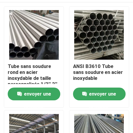
Tube sans soudure
ANSI B3610 Tube
rond en acier
sans soudure en acier
inoxydable de taille
inoxydable
personnalisée 1/2'' 2''
Maison
envoyer une
envoyer une
demande
demande
Produits
Vidéos