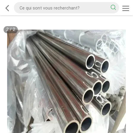
2
/
2