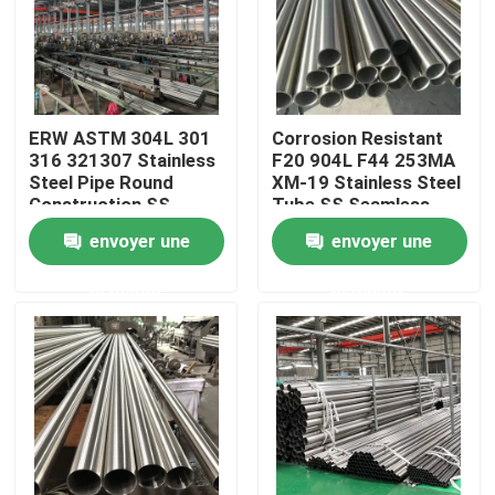
Au sujet de nous
Visite d'usine
ERW ASTM 304L 301
Corrosion Resistant
316 321307 Stainless
F20 904L F44 253MA
Steel Pipe Round
XM-19 Stainless Steel
Contrôle de qualité
Construction SS
Tube SS Seamless
Seamless Pipe
Pipe BA Bright
envoyer une
envoyer une
Brushed Stainless
Annealed
Steel Tube
Contactez-nous
demande
demande
Nouvelles
Cas
tuyau sans couture de solides solubles