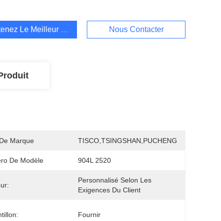
enez Le Meilleur Prix
Nous Contacter
Produit
De Marque
TISCO,TSINGSHAN,PUCHENG
ro De Modèle
904L 2520
Personnalisé Selon Les 
ur:
Exigences Du Client
tillon:
Fournir