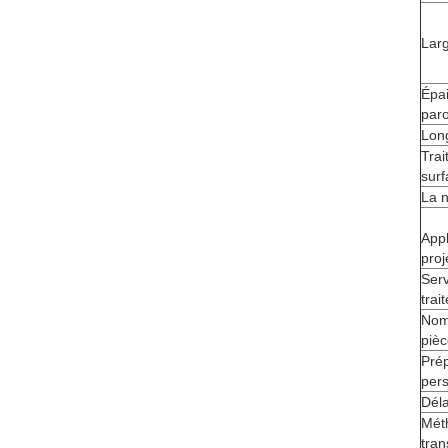
Lar
Épa
paro
Lon
Tra
surf
La 
Appl
proj
Serv
trai
Nom
piè
Prép
pers
Déla
Mét
tran