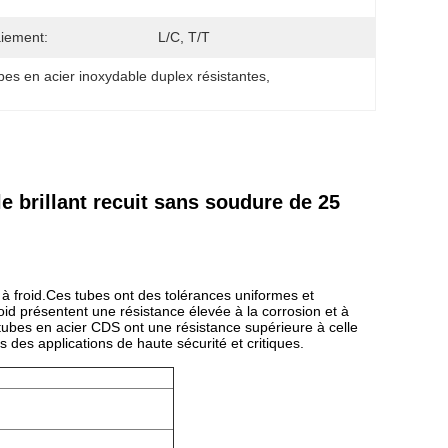
iement:
L/C, T/T
bes en acier inoxydable duplex résistantes
, 
brillant recuit sans soudure de 25
à froid.Ces tubes ont des tolérances uniformes et
oid présentent une résistance élevée à la corrosion et à
tubes en acier CDS ont une résistance supérieure à celle
 des applications de haute sécurité et critiques.