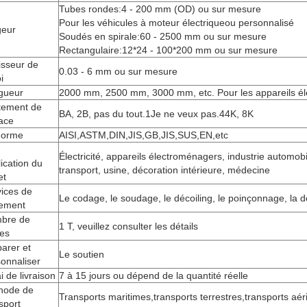
Tubes rondes:4 - 200 mm (OD) ou sur mesure
Pour les véhicules à moteur électrique
ou personnalisé
geur
Soudés en spirale:60 - 2500 mm ou sur mesure
Rectangulaire:12*24 - 100*200 mm ou sur mesure
isseur de
0.03 - 6 mm ou sur mesure
i
gueur
2000 mm, 2500 mm, 3000 mm, etc. Pour les appareils él
itement de
BA, 2B, pas du tout.1Je ne veux pas.44K, 8K
ace
norme
AISI,ASTM,DIN,JIS,GB,JIS,SUS,EN,etc
Électricité, appareils électroménagers, industrie automob
ication du
transport, usine, décoration intérieure, médecine
et
ices de
Le codage, le soudage, le décoiling, le poinçonnage, la
tement
bre de
1 T, veuillez consulter les détails
ces
arer et
Le soutien
onnaliser
i de livraison
7 à 15 jours ou dépend de la quantité réelle
hode de
Transports maritimes,transports terrestres,transports aér
sport