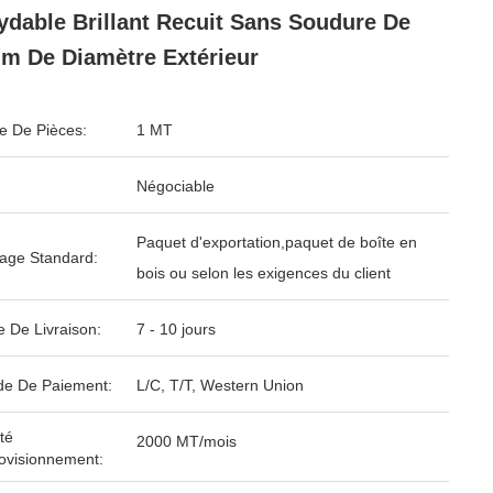
ydable Brillant Recuit Sans Soudure De
m De Diamètre Extérieur
 De Pièces:
1 MT
Négociable
Paquet d'exportation,paquet de boîte en
age Standard:
bois ou selon les exigences du client
e De Livraison:
7 - 10 jours
e De Paiement:
L/C, T/T, Western Union
té
2000 MT/mois
ovisionnement: