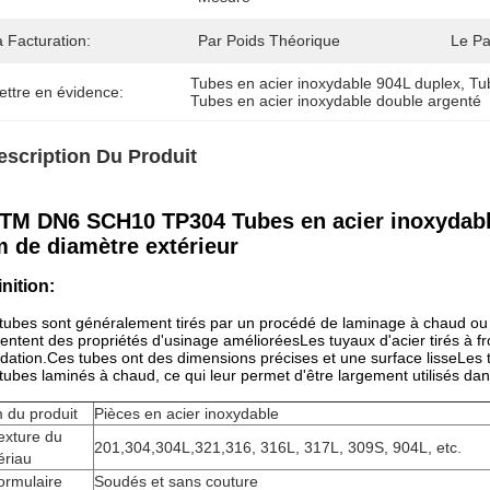
 Facturation:
Par Poids Théorique
Le Pa
Tubes en acier inoxydable 904L duplex
, 
Tu
ettre en évidence:
Tubes en acier inoxydable double argenté
escription Du Produit
TM DN6 SCH10 TP304 Tubes en acier inoxydable 
 de diamètre extérieur
inition:
tubes sont généralement tirés par un procédé de laminage à chaud ou 
entent des propriétés d'usinage amélioréesLes tuyaux d'acier tirés à fr
ydation.Ces tubes ont des dimensions précises et une surface lisseLes 
tubes laminés à chaud, ce qui leur permet d'être largement utilisés dans
 du produit
Pièces en acier inoxydable
exture du
201,304,304L,321,316, 316L, 317L, 309S, 904L, etc.
ériau
ormulaire
Soudés et sans couture