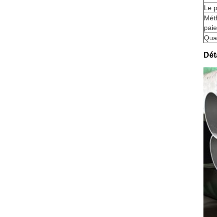
Le 
Mét
pai
Qual
Dét