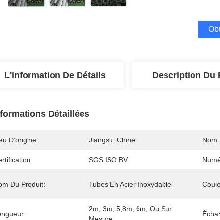
Obt
L'information De Détails
Description Du 
nformations Détaillées
eu D'origine
Jiangsu, Chine
Nom 
rtification
SGS ISO BV
Numé
om Du Produit:
Tubes En Acier Inoxydable
Coule
2m, 3m, 5,8m, 6m, Ou Sur 
ongueur:
Échan
Mesure