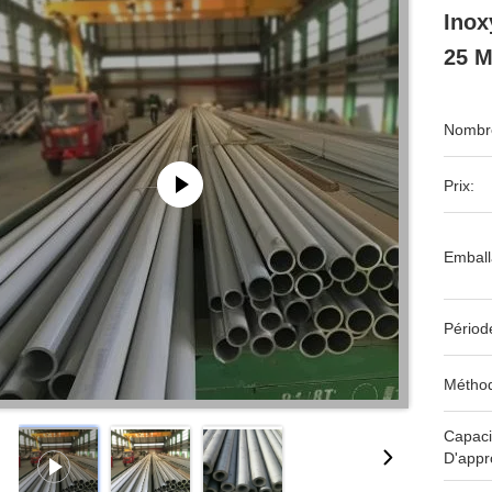
Inox
25 M
Nombre
Prix:
Emball
Périod
Méthod
Capaci
D'appr