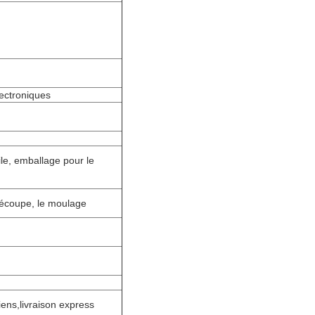
ectroniques
ile, emballage pour le
 découpe, le moulage
iens,livraison express