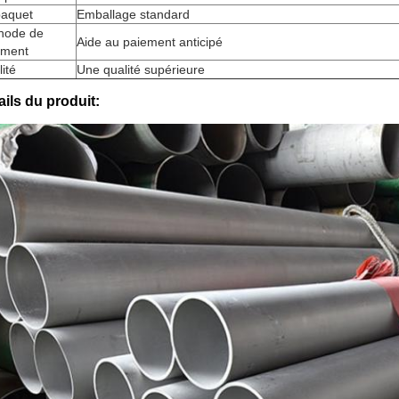
paquet
Emballage standard
hode de
Aide au paiement anticipé
ement
ité
Une qualité supérieure
ails du produit: