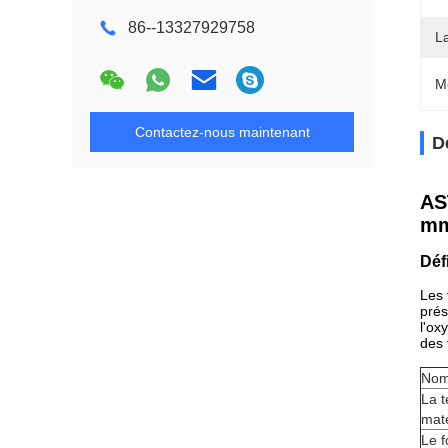
86--13327929758
La
M
Contactez-nous maintenant
D
AS
mm
Déf
Les 
prés
l'ox
des 
Nom
La t
mat
Le f