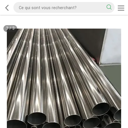
3
/
3