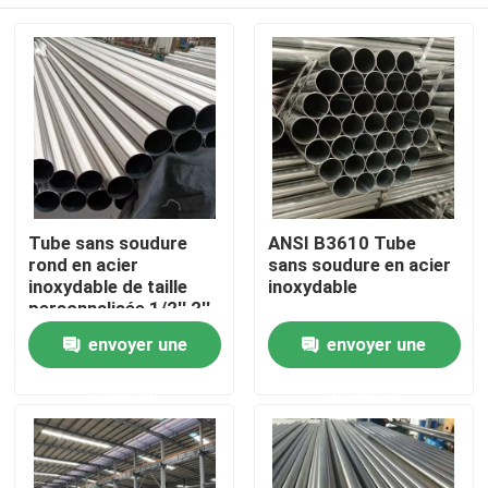
Tube sans soudure
ANSI B3610 Tube
rond en acier
sans soudure en acier
inoxydable de taille
inoxydable
personnalisée 1/2'' 2''
Maison
envoyer une
envoyer une
demande
demande
Produits
Vidéos