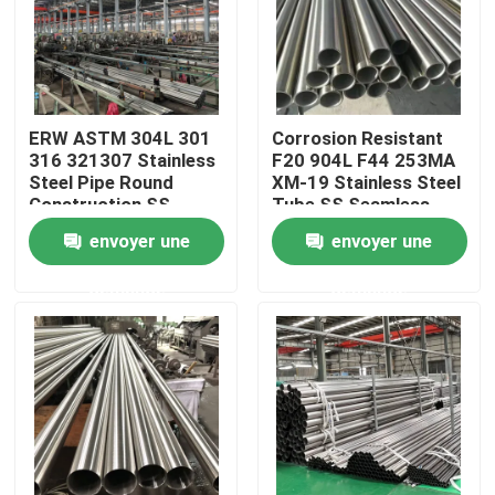
Au sujet de nous
Visite d'usine
ERW ASTM 304L 301
Corrosion Resistant
316 321307 Stainless
F20 904L F44 253MA
Steel Pipe Round
XM-19 Stainless Steel
Contrôle de qualité
Construction SS
Tube SS Seamless
Seamless Pipe
Pipe BA Bright
envoyer une
envoyer une
Brushed Stainless
Annealed
Steel Tube
Contactez-nous
demande
demande
Nouvelles
Cas
tuyau sans couture de solides solubles