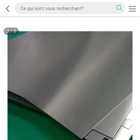
3
/
3