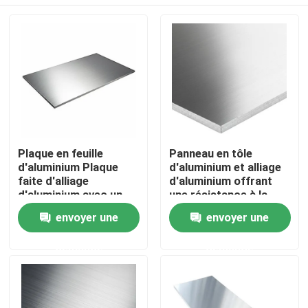
Plaque en feuille
Panneau en tôle
d'aluminium Plaque
d'aluminium et alliage
faite d'alliage
d'aluminium offrant
d'aluminium avec un
une résistance à la
point de fusion de 616
traction ultime de 186
Maison
envoyer une
envoyer une
à 654 degrés Celsius
MPa, adapté aux
Convient à diverses
projets de toiture, de
demande
demande
utilisations
bardage et de
Produits
industrielles
structure
Vidéos