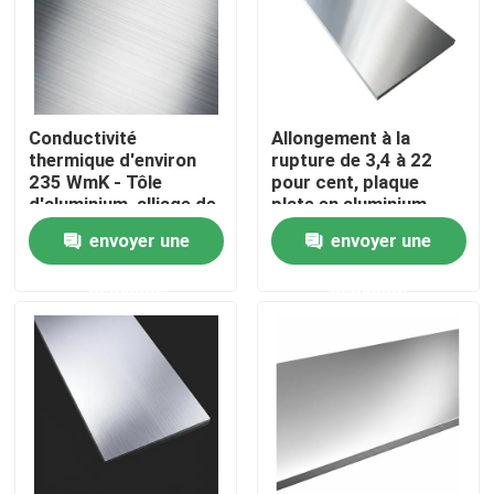
Au sujet de nous
Visite d'usine
Conductivité
Allongement à la
thermique d'environ
rupture de 3,4 à 22
235 WmK - Tôle
pour cent, plaque
Contrôle de qualité
d'aluminium, alliage de
plate en aluminium,
type 7075, matériau
feuille plate adaptée
envoyer une
envoyer une
pour les industries
aux applications
aérospatiale,
d'ingénierie et de
Contactez-nous
demande
demande
automobile et
structure
électronique
Nouvelles
Cas
tuyau sans couture de solides solubles