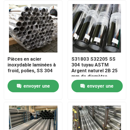
Pièces en acier
S31803 S32205 SS
inoxydable laminées à
304 tuyau ASTM
froid, polies, SS 304
Argent naturel 2B 25
mm de diamètre
intérieur soudé
envoyer une
envoyer une
Maison
demande
demande
Produits
Vidéos