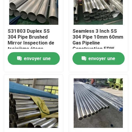
Au sujet de nous
S31803 Duplex SS
Seamless 3 Inch SS
Visite d'usine
304 Pipe Brushed
304 Pipe 10mm 60mm
Mirror Inspection de
Gas Pipeline
troisième étage
Construction ERW
Contrôle de qualité
Structure de
inspection
envoyer une
envoyer une
construction
demande
demande
Contactez-nous
Nouvelles
Cas
tuyau sans couture de solides solubles