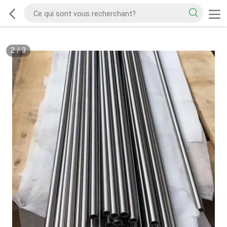
2
/
3